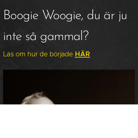
Boogie Woogie, du är ju
inte så gammal?
Läs om hur de började
HÄR