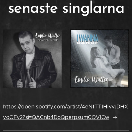
senaste singlarna
https://open.spotify.com/artist/4eNfTTIHIvvjjDHX
yoOFv2?si=QACnb4DoQperpsum0OVICw